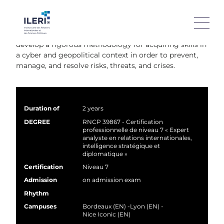
In this second Master's degree cycle, deepen your
knowledge of international issues through various
legal, economic, political, and geopolitical lenses. We
develop a rigorous methodology for acquiring skills in
a cyber and geopolitical context in order to prevent,
manage, and resolve risks, threats, and crises.
Duration of
2 years
DEGREE
RNCP 39867 - Certification
professionnelle de niveau 7 « Expert
analyste en relations internationales,
intelligence stratégique et
diplomatique »
Certification
Niveau 7
Admission
on admission exam
Rhythm
Campuses
Bordeaux (EN)
Lyon (EN)
Nice Iconic (EN)