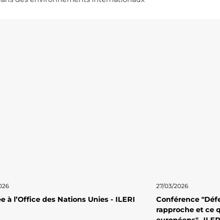
026
27/03/2026
e à l’Office des Nations Unies - ILERI
Conférence "Défe
rapproche et ce q