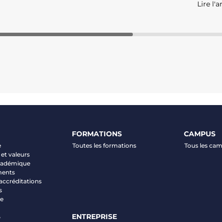
Lire l'a
FORMATIONS
CAMPUS
e
Toutes les formations
Tous les ca
et valeurs
académique
ments
 accréditations
s
ve
S
ENTREPRISE