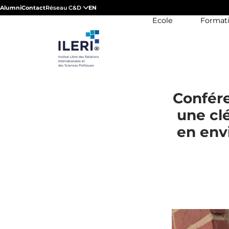
Alumni
Contact
Réseau C&D
EN
Ecole
Format
Confére
une cl
en env