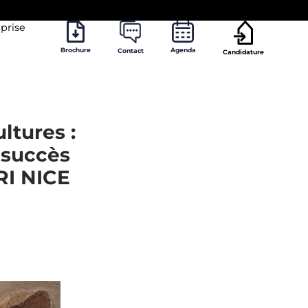
prise
Brochure
Agenda
Contact
Candidature
ltures :
 succès
RI NICE