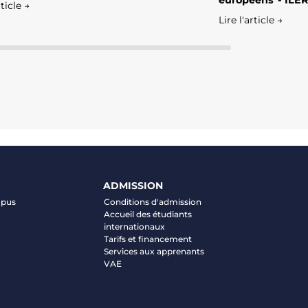
européens"- ILER
rticle →
Lire l'article →
ADMISSION
mpus
Conditions d'admission
Accueil des étudiants
internationaux
Tarifs et financement
Services aux apprenants
VAE