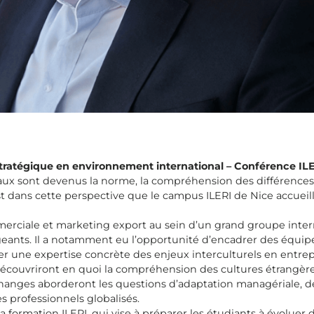
h
stratégique en environnement international – Conférence IL
x sont devenus la norme, la compréhension des différences cu
t dans cette perspective que le campus ILERI de Nice accueiller
erciale et marketing export au sein d’un grand groupe intern
eants. Il a notamment eu l’opportunité d’encadrer des équip
r une expertise concrète des enjeux interculturels en entrep
découvriront en quoi la compréhension des cultures étrangèr
échanges aborderont les questions d’adaptation managériale, d
s professionnels globalisés.
la formation ILERI, qui vise à préparer les étudiants à évolu