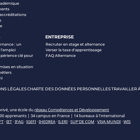
académique
ments
 accréditations
s
ve
S
ENTREPRISE
ernance : un
Recruter en stage et alternance
 l’emploi
Verser la taxe d'apprentissage
xpérience clé pour
FAQ Alternance
mises en situation
étiers
ni
NS LÉGALES
CHARTE DES DONNÉES PERSONNELLES
TRAVAILLER À