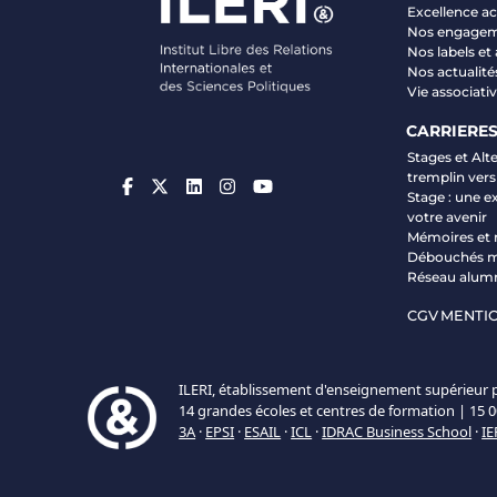
Excellence 
Nos engage
Nos labels et
Nos actualité
Vie associati
CARRIERE
Stages et Alt
tremplin vers
Stage : une e
votre avenir
Mémoires et 
Débouchés m
Réseau alum
CGV
MENTIO