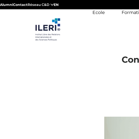
Alumni
Contact
Réseau C&D
EN
Ecole
Format
Con