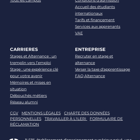
Tous les campus
Conditions d'admission
Accueil des étudiants
internationaux
Tarifs et financement
Services aux apprenants
VAE
CARRIERES
ENTREPRISE
Stages et Alternance : un
Recruter en stage et
tremplin vers l’emploi
alternance
Stage : une expérience clé
Verser la taxe d'apprentissage
pour votre avenir
FAQ Alternance
Mémoires et mises en
situation
Débouchés métiers
Réseau alumni
CGV
MENTIONS LÉGALES
CHARTE DES DONNÉES
PERSONNELLES
TRAVAILLER À L'ILERI
FORMULAIRE DE
RÉCLAMATION