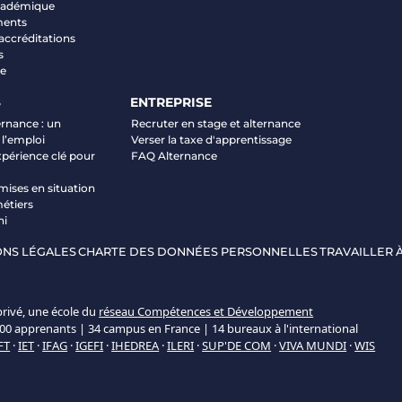
académique
ments
 accréditations
s
ve
S
ENTREPRISE
ernance : un
Recruter en stage et alternance
 l’emploi
Verser la taxe d'apprentissage
xpérience clé pour
FAQ Alternance
mises en situation
étiers
ni
NS LÉGALES
CHARTE DES DONNÉES PERSONNELLES
TRAVAILLER À