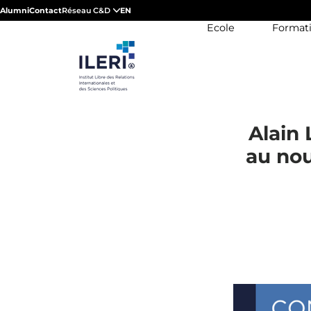
Alumni
Contact
Réseau C&D
EN
Ecole
Format
Alain 
au nou