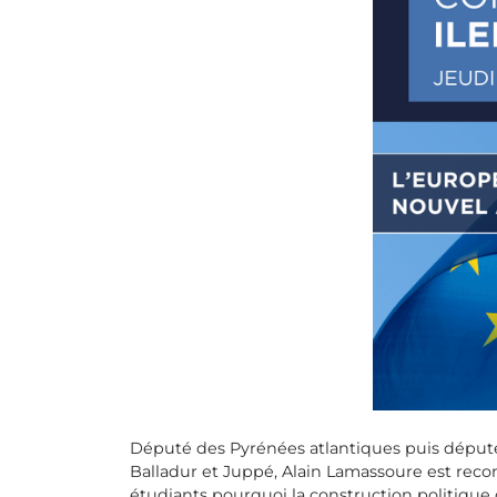
Député des Pyrénées atlantiques puis déput
Balladur et Juppé, Alain Lamassoure est reco
étudiants pourquoi la construction politique 