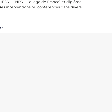
EHESS – CNRS – College de France) et diplôme
ur des interventions ou conferences dans divers
fr
.