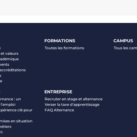
FORMATIONS
CAMPUS
e
Toutes les formations
Tous les ca
et valeurs
académique
ments
 accréditations
s
ve
S
ENTREPRISE
ernance : un
Recruter en stage et alternance
 l’emploi
Verser la taxe d'apprentissage
xpérience clé pour
FAQ Alternance
mises en situation
étiers
ni