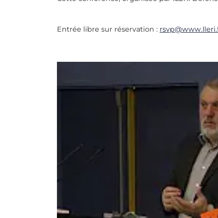
Entrée libre sur réservation :
rsvp@www.Ileri.