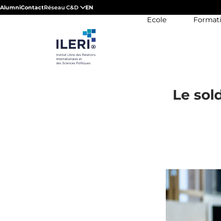
Alumni
Contact
Réseau C&D
EN
Ecole
Format
Le sold