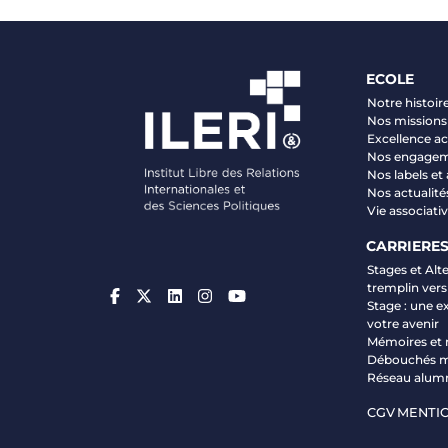
ECOLE
Notre histoir
Nos missions 
Excellence 
Nos engage
Nos labels et
Nos actualité
Vie associati
CARRIERE
Stages et Alt
tremplin vers
Stage : une e
votre avenir
Mémoires et 
Débouchés m
Réseau alum
CGV
MENTIO