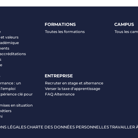
FORMATIONS
CAMPUS
e
Toutes les formations
Tous les ca
et valeurs
académique
ments
 accréditations
s
ve
S
ENTREPRISE
ernance : un
Recruter en stage et alternance
 l’emploi
Verser la taxe d'apprentissage
xpérience clé pour
FAQ Alternance
mises en situation
étiers
ni
NS LÉGALES
CHARTE DES DONNÉES PERSONNELLES
TRAVAILLER À