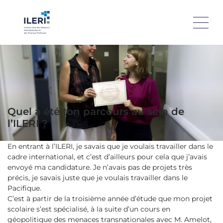
NOUVELLE-CALÉDONIE
Cécilia Madeleine, diplômée de la promo 2017 du double-
diplôme « Diplôme Supérieur en Relations Internationales –
Master 2 Sécurité Internationale et Défense« , et
aujourd’hui Déléguée de la Nouvelle-Calédonie.
Quel a été ton parcours au sein de
l’ILERI ?
En entrant à l’ILERI, je savais que je voulais travailler dans le
cadre international, et c’est d’ailleurs pour cela que j’avais
envoyé ma candidature. Je n’avais pas de projets très
précis, je savais juste que je voulais travailler dans le
Pacifique.
C’est à partir de la troisième année d’étude que mon projet
scolaire s’est spécialisé, à la suite d’un cours en
géopolitique des menaces transnationales avec M. Amelot,