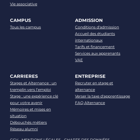
Vie associative
CAMPUS
ADMISSION
Tous les campus
Conditions d'admission
Accueil des étudiants
internationaux
Tarifs et financement
Services aux apprenants
VAE
CARRIERES
ENTREPRISE
Stages et Alternance : un
Recruter en stage et
tremplin vers l’emploi
alternance
Stage : une expérience clé
Verser la taxe d'apprentissage
pour votre avenir
FAQ Alternance
Mémoires et mises en
situation
Débouchés métiers
Réseau alumni
CGV
MENTIONS LÉGALES
CHARTE DES DONNÉES