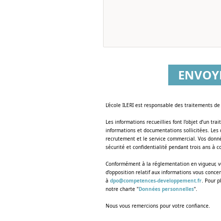
ENVOY
‌L'école ILERI est responsable des traitements d
Les informations recueillies font l’objet d’un t
informations et documentations sollicitées. Les
recrutement et le service commercial. Vos donn
sécurité et confidentialité pendant trois ans à 
Conformément à la réglementation en vigueur, vou
d’opposition relatif aux informations vous con
à
dpo@competences-developpement.fr
. Pour p
notre charte "
Données personnelles
".
Nous vous remercions pour votre confiance.