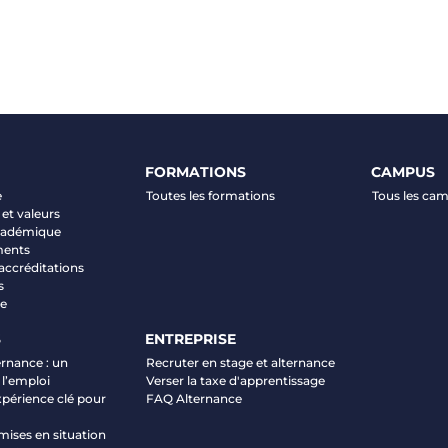
FORMATIONS
CAMPUS
e
Toutes les formations
Tous les ca
et valeurs
académique
ments
 accréditations
s
ve
S
ENTREPRISE
ernance : un
Recruter en stage et alternance
 l’emploi
Verser la taxe d'apprentissage
xpérience clé pour
FAQ Alternance
mises en situation