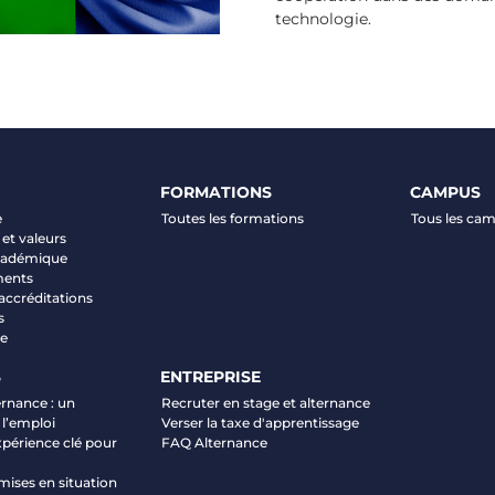
technologie.
FORMATIONS
CAMPUS
e
Toutes les formations
Tous les ca
et valeurs
académique
ments
 accréditations
s
ve
S
ENTREPRISE
ernance : un
Recruter en stage et alternance
 l’emploi
Verser la taxe d'apprentissage
xpérience clé pour
FAQ Alternance
mises en situation