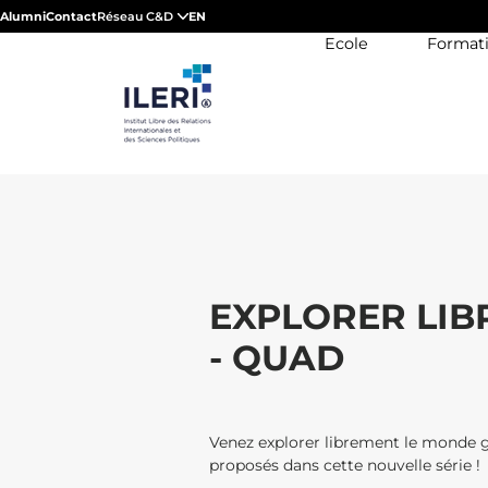
Alumni
Contact
Réseau C&D
EN
Ecole
Format
EXPLORER LIB
- QUAD
Venez explorer librement le monde gr
proposés dans cette nouvelle série !