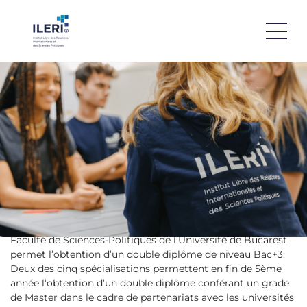
« On peut, avec profit, penser librement le monde. »
L’ILERI, l’Institut Libre des Relations Internationales et
des Sciences Politiques
propose une formation
pluridisciplinaire ainsi que des spécialisations pointues dans
les domaines de la défense, de la cybersécurité et la gestion
des risques, des affaires publiques européennes et
internationales, des relations internationales et du
cyberespace, de l’intelligence économique et stratégique
internationale.
Le cursus de l’ILERI comprend un premier cycle de 3 ans et
un second de 2 ans qui conduit à la délivrance d’un titre
RNCP de niveau 7 reconnu par l’Etat. Un partenariat avec la
Faculté de Sciences-Politiques de l’Université de Bucarest
permet l’obtention d’un double diplôme de niveau Bac+3.
Deux des cinq spécialisations permettent en fin de 5ème
année l’obtention d’un double diplôme conférant un grade
de Master dans le cadre de partenariats avec les universités