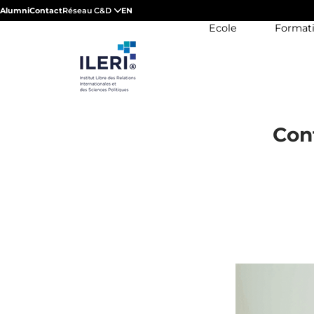
Alumni
Contact
Réseau C&D
EN
Ecole
Format
Con