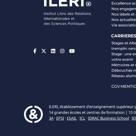
Excellence 
Nos engage
Nos labels et
Nos actualité
Vie associati
CARRIERE
Stages et Alt
tremplin vers
Stage : une e
votre avenir
Mémoires et 
Débouchés m
Réseau alum
CGV
MENTIO