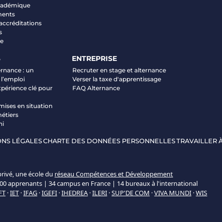
académique
ments
 accréditations
s
ve
S
ENTREPRISE
ernance : un
Recruter en stage et alternance
 l’emploi
Verser la taxe d'apprentissage
xpérience clé pour
FAQ Alternance
mises en situation
étiers
ni
NS LÉGALES
CHARTE DES DONNÉES PERSONNELLES
TRAVAILLER À