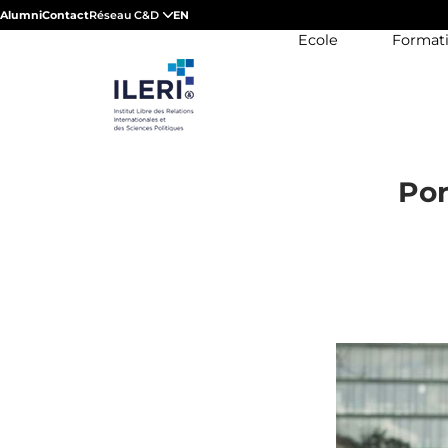
Alumni
Contact
Réseau C&D
EN
Ecole
Format
Por