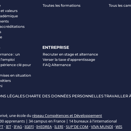
e
Toutes les formations
Tous les ca
et valeurs
académique
ments
 accréditations
s
ve
S
ENTREPRISE
ernance : un
Recruter en stage et alternance
 l’emploi
Verser la taxe d'apprentissage
xpérience clé pour
FAQ Alternance
mises en situation
étiers
ni
NS LÉGALES
CHARTE DES DONNÉES PERSONNELLES
TRAVAILLER À