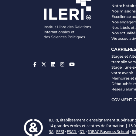
Notre histoir
Nos missions 
Excellence 
Nos engage
Nos labels et
Nos actualité
Vie associati
CARRIERE
Stages et Alt
tremplin vers
Stage : une e
votre avenir
Mémoires et 
Débouchés m
Réseau alum
CGV
MENTIO