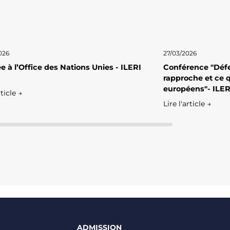
026
27/03/2026
e à l’Office des Nations Unies - ILERI
Conférence "Défe
rapproche et ce q
européens"- ILER
rticle →
Lire l'article →
ADMISSION