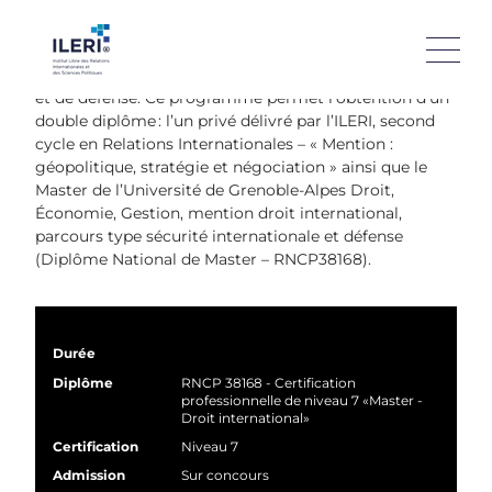
Ce Master forme des spécialistes de haut niveau
capables de développer une vision globale et
renouvelée des problèmes de sécurité internationale
et de défense. Ce programme permet l’obtention d’un
double diplôme : l’un privé délivré par l’ILERI, second
cycle en Relations Internationales – « Mention :
géopolitique, stratégie et négociation » ainsi que le
Master de l’Université de Grenoble-Alpes Droit,
Économie, Gestion, mention droit international,
parcours type sécurité internationale et défense
(Diplôme National de Master – RNCP38168).
Durée
Diplôme
RNCP 38168 - Certification
professionnelle de niveau 7 «Master -
Droit international»
Certification
Niveau 7
Admission
Sur concours