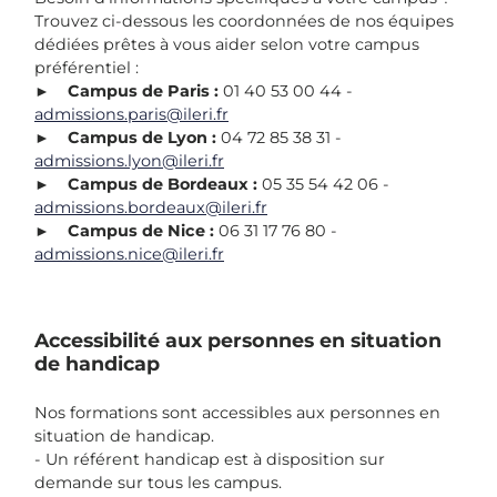
Trouvez ci-dessous les coordonnées de nos équipes
dédiées prêtes à vous aider selon votre campus
préférentiel :
►
Campus de Paris :
01 40 53 00 44 -
admissions.paris@ileri.fr
►
Campus de Lyon :
04 72 85 38 31 -
admissions.lyon@ileri.fr
►
Campus de Bordeaux :
05 35 54 42 06 -
admissions.bordeaux@ileri.fr
►
Campus de Nice :
06 31 17 76 80 -
admissions.nice@ileri.fr
Accessibilité aux personnes en situation
de handicap
Nos formations sont accessibles aux personnes en
situation de handicap.
- Un référent handicap est à disposition sur
demande sur tous les campus.