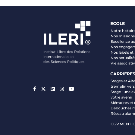
ECOLE
Notre histoir
Nos missions 
Excellence 
Nos engage
Nos labels et
Nos actualité
Vie associati
CARRIERE
Stages et Alt
tremplin vers
Stage : une e
votre avenir
Mémoires et 
Débouchés m
Réseau alum
CGV
MENTIO