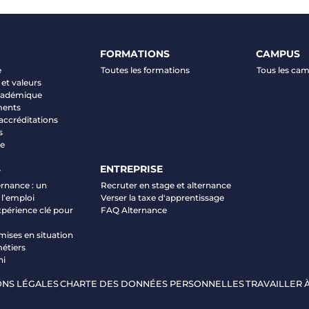
FORMATIONS
CAMPUS
e
Toutes les formations
Tous les ca
et valeurs
académique
ments
 accréditations
s
ve
S
ENTREPRISE
ernance : un
Recruter en stage et alternance
 l’emploi
Verser la taxe d'apprentissage
xpérience clé pour
FAQ Alternance
mises en situation
étiers
ni
NS LÉGALES
CHARTE DES DONNÉES PERSONNELLES
TRAVAILLER À