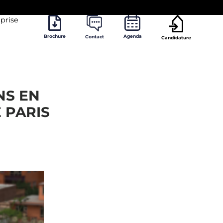
prise
Brochure
Agenda
Contact
Candidature
NS EN
E PARIS