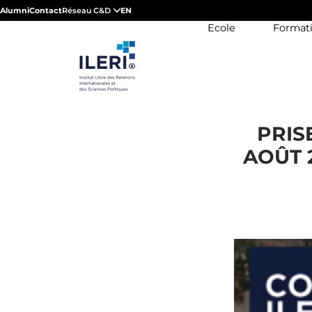
Alumni
Contact
Réseau C&D
EN
Ecole
Format
PRIS
AOÛT 2