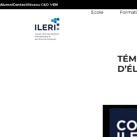
Alumni
Contact
Réseau C&D
EN
Ecole
Format
TÉM
D’É