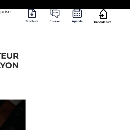
prise
Brochure
Agenda
Contact
Candidature
TEUR
LYON