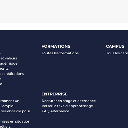
FORMATIONS
CAMPUS
e
Toutes les formations
Tous les ca
et valeurs
académique
ments
 accréditations
s
ve
S
ENTREPRISE
ernance : un
Recruter en stage et alternance
 l’emploi
Verser la taxe d'apprentissage
xpérience clé pour
FAQ Alternance
mises en situation
étiers