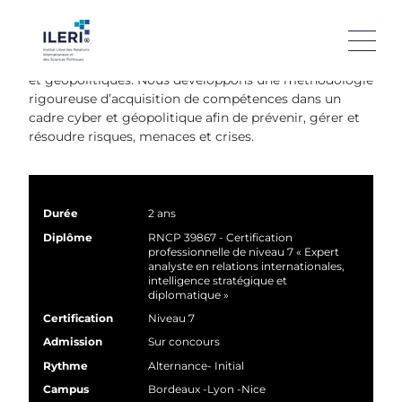
Dans ce second cycle Bac+5, approfondissez votre
connaissance des enjeux internationaux au travers des
différents prismes juridiques, économiques, politiques
et géopolitiques. Nous développons une méthodologie
rigoureuse d’acquisition de compétences dans un
cadre cyber et géopolitique afin de prévenir, gérer et
résoudre risques, menaces et crises.
Durée
2 ans
Diplôme
RNCP 39867 - Certification
professionnelle de niveau 7 « Expert
analyste en relations internationales,
intelligence stratégique et
diplomatique »
Certification
Niveau 7
Admission
Sur concours
Rythme
Alternance
- Initial
Campus
Bordeaux
Lyon
Nice